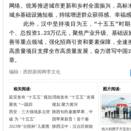
网络。统筹推进城市更新和乡村全面振兴，高标
城乡基础设施短板，持续增进群众获得感、幸福
此外，汉中坚持项目为王，“十五五”时期共
个、总投资1.23万亿元，聚焦产业升级、基础
善等重点领域，强化招商引资和要素保障，全速
高质量项目支撑全市高质量发展，奋力谱写中国
章。
编辑：西部新闻网李文化
相关阅读:
图片阅读:
延安发布 “十五五” 规划
渭南发布 “十五五” 发展
聚焦 “一园四
规划 聚力黄河
西安：三大领域多点突
陕西旬邑秦脆苹果，中
破 为 “十五五”
国苹果新贵！首个秦
2023年“分院杯”儿童围
陕西汉中：汉台区财政
钱大妈携手天玺农