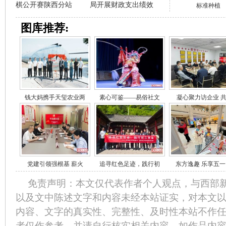
棋公开赛陕西分站
局开展财政支出绩效
标准种植
图库推荐:
钱大妈携手天玺农业两
素心可鉴——易俗社文
凝心聚力访企业 
党建引领强根基 薪火
追寻红色足迹，践行初
东方逸趣 乐享五一
免责声明：本文仅代表作者个人观点，与西部
以及文中陈述文字和内容未经本站证实，对本文
内容、文字的真实性、完整性、及时性本站不作
者仅作参考，并请自行核实相关内容。如作品内