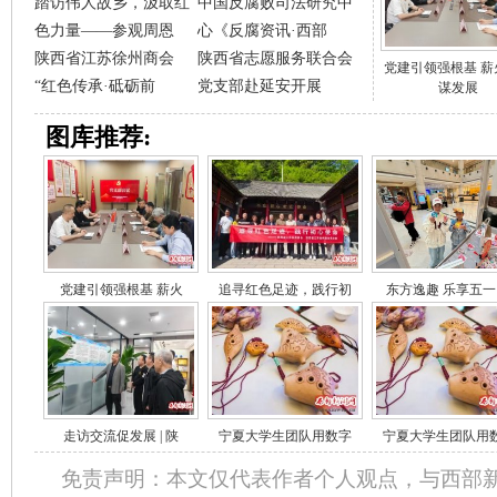
踏访伟人故乡，汲取红
中国反腐败司法研究中
色力量——参观周恩
心《反腐资讯·西部
陕西省江苏徐州商会
陕西省志愿服务联合会
党建引领强根基 薪
“红色传承·砥砺前
党支部赴延安开展
谋发展
图库推荐:
党建引领强根基 薪火
追寻红色足迹，践行初
东方逸趣 乐享五一
走访交流促发展 | 陕
宁夏大学生团队用数字
宁夏大学生团队用
免责声明：本文仅代表作者个人观点，与西部