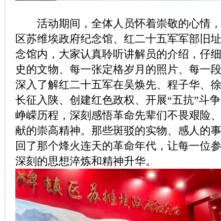
活动期间，全体人员怀着崇敬的心情，
区苏维埃政府纪念馆、红二十五军军部旧
念馆内，大家认真聆听讲解员的介绍，仔
史的文物、每一张定格岁月的照片、每一
深入了解红二十五军在吴焕先、程子华、
长征入陕、创建红色政权、开展“五抗”斗
峥嵘历程，深刻感悟革命先辈们不畏艰险
献的崇高精神。那些斑驳的实物、感人的
回了那个烽火连天的革命年代，让每一位
深刻的思想淬炼和精神升华。