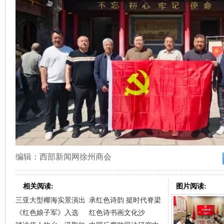
编辑：西部新闻网徐州商会
相关阅读:
图片阅读:
三亚大型椰海实景演出
承红色诗韵 挺时代脊梁
《红色娘子军》入选
红色诗书画文化沙