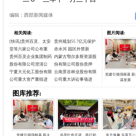
编辑：西部新闻媒体
相关阅读:
图片阅读:
[快讯]贵州百灵、太安
贵州规划55.7亿元保护
堂等六家公司公布重
赤水河 园区外禁新
贵州百灵企业集团制药
内蒙古鄂尔多斯资源股
股份有限公司澄清公
份有限公司股份质押
宁夏大元化工股份有限
云南景谷林业股份有限
党建引领强根基 薪
公司重大资产重组进
公司重大诉讼事项进
谋发展
图库推荐:
党建引领强根基 薪火
追寻红色足迹，践行初
东方逸趣 乐享五一