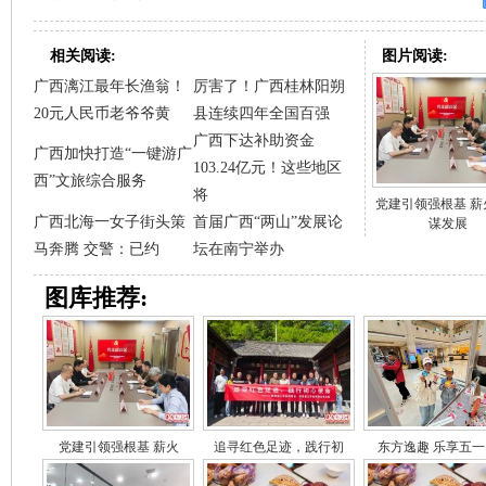
相关阅读:
图片阅读:
广西漓江最年长渔翁！
厉害了！广西桂林阳朔
20元人民币老爷爷黄
县连续四年全国百强
广西下达补助资金
广西加快打造“一键游广
103.24亿元！这些地区
西”文旅综合服务
将
党建引领强根基 薪
广西北海一女子街头策
首届广西“两山”发展论
谋发展
马奔腾 交警：已约
坛在南宁举办
图库推荐:
党建引领强根基 薪火
追寻红色足迹，践行初
东方逸趣 乐享五一