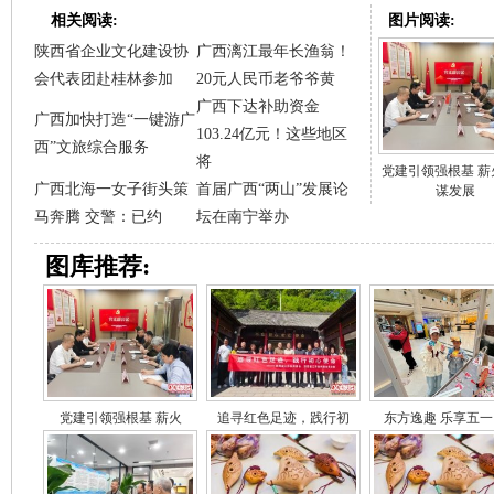
相关阅读:
图片阅读:
陕西省企业文化建设协
广西漓江最年长渔翁！
会代表团赴桂林参加
20元人民币老爷爷黄
广西下达补助资金
广西加快打造“一键游广
103.24亿元！这些地区
西”文旅综合服务
将
党建引领强根基 薪
广西北海一女子街头策
首届广西“两山”发展论
谋发展
马奔腾 交警：已约
坛在南宁举办
图库推荐:
党建引领强根基 薪火
追寻红色足迹，践行初
东方逸趣 乐享五一