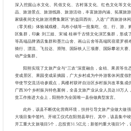
深入挖掘山水文化、民俗文化、古村落文化、红色文化等文
品、旅游景点、旅游线路、旅游活动，丰富旅游内涵、拓展旅游
家级夜间文化旅游消费集聚区”的益田西街、入选“广西旅游休闲
（零关税）体验城戏楼、乌布小镇等一批集吃、住、行、游、
区集群，印象·刘三姐、宋城·桂林千古情文化演艺集群，形成
等高端品牌酒店集群和墨兰山舍、画山云舍等高端民宿星罗棋
骑行、漂流、飞拉达、滑翔、国际铁人三项赛、国际攀岩大赛
动产业集群。
阳朔实现了文旅产业与“三农”深度融合，金桔、果蔗等生
变成景区、果园变成采摘园，广大乡村成为中外游客休闲度假
华使节交流活动参观点，凤楼村获评自治区乡村振兴改革集成
广西30个乡村振兴特色案例，全县文旅产业从业人员达10万人
贫工作推进大会上，阳朔作为全国唯一县份做典型发言。
此外，该县不断优化营商环境，扶持引导文旅产业做大做强。
大项目集中签约、开竣工仪式在阳朔县举行。其中，该县集中竣
开工重大文旅项目5个，总投资31.5亿元；新签约重大项目5个，计