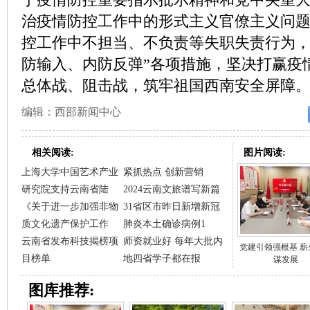
治疫情防控工作中的形式主义官僚主义问
控工作中不担当、不负责等失职失责行为，
防输入、内防反弹”各项措施，坚决打赢疫
总体战、阻击战，筑牢祖国西南安全屏障
编辑：西部新闻中心
相关阅读:
图片阅读:
上海大学中国艺术产业
紧抓热点 创新营销
研究院支持云南省陆
2024云南文旅谱写新篇
《关于进一步加强非物
31省区市昨日新增新冠
质文化遗产保护工作
肺炎本土确诊病例1
云南省发布科技揭榜项
师资就业好 每年大批内
党建引领强根基 薪
目榜单
地四省学子都在报
谋发展
图库推荐: