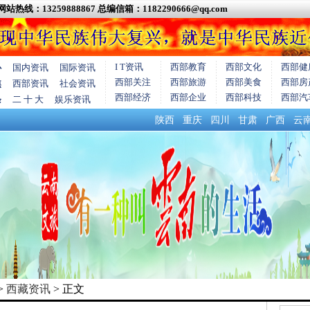
网站热线：13259888867
总编信箱：1182290666@qq.com
I T资讯
西部教育
西部文化
西部健
心
国内资讯
国际资讯
西部关注
西部旅游
西部美食
西部房
焦
西部资讯
社会资讯
西部经济
西部企业
西部科技
西部汽
条
二 十 大
娱乐资讯
陕西
重庆
四川
甘肃
广西
云
>
西藏资讯
> 正文