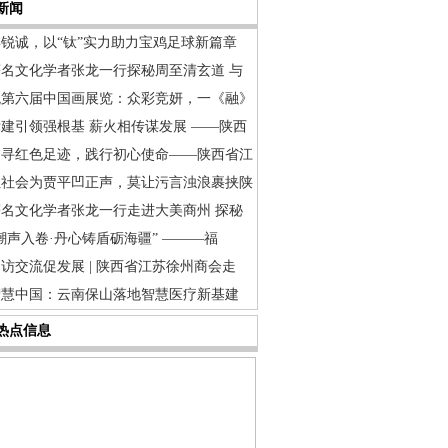
新闻
博锐诚，以“钛”实力助力宝鸡足球新篇章
著名文化学者张龙一行探秘周至清玄道 与
观第六届中国画展览：众彩竞妍，一《融》
建引领强根基 薪火相传谋发展 ——陕西
追寻红色足迹，践行初心使命——陕西省江
让社会为贾平凹正声，莫让污言浊浪裹挟陕
著名文化学者张龙一行走进大美商州 探秘
潮声入卷·丹心铸盾砺海疆” ———福
访交流促发展 | 陕西省江苏徐州商会走
智慧中国：云南保山落地智慧医疗新基建
热点信息