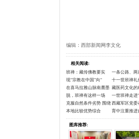
编辑：西部新闻网李文化
相关阅读:
班禅：藏传佛教要实
一条公路、两
现“宗教在中国”向“
十一世班禅礼
在喜马拉雅山脉南麓墨
藏医药文化的
脱，班禅有这样一场
一世班禅走进
克服自然条件劣势 围绕
西藏军区党委
本地比较优势综合
育中注重推进
图库推荐: