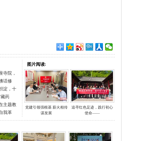
图片阅读:
座寺院，
佛话修
积淀，十
“藏药
在主题教
党建引领强根基 薪火相传
追寻红色足迹，践行初心
自我革
谋发展
使命——