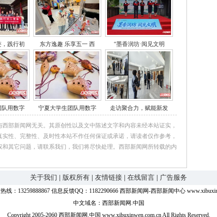
迹，践行初
东方逸趣 乐享五一 西
“墨香润坊·阅见文明
团队用数字
宁夏大学生团队用数字
走访聚合力，赋能新发
与西部新闻网无关。其原创性以及文中陈述文字和内容未经本站证实，
真实性、完整性、及时性本站不作任何保证或承诺，请读者仅作参考，
权和其它问题，请联系我们，我们将尽快处理。西部新闻网所转载的内
。
关于我们
|
版权所有
|
友情链接
|
在线留言
|
广告服务
线：13259888867 信息反馈QQ：1182290666 西部新闻网-西部新闻中心 www.xibuxinwe
中文域名：西部新闻网.中国
Copyright 2005-2060 西部新闻网.中国 www.xibuxinwen.com.cn All Rights Reserved.