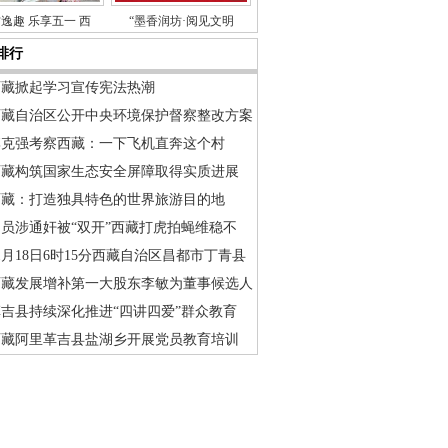
逸趣 乐享五一 西
“墨香润坊·阅见文明
排行
西藏掀起学习宣传宪法热潮
西藏自治区公开中央环境保护督察整改方案
李克强考察西藏：一下飞机直奔这个村
西藏构筑国家生态安全屏障取得实质进展
西藏：打造独具特色的世界旅游目的地
官员涉通奸被“双开”西藏打虎拍蝇维稳不
1月18日6时15分西藏自治区昌都市丁青县
西藏发展增补第一大股东李敏为董事候选人
革吉县持续深化推进“四讲四爱”群众教育
西藏阿里革吉县盐湖乡开展党员教育培训