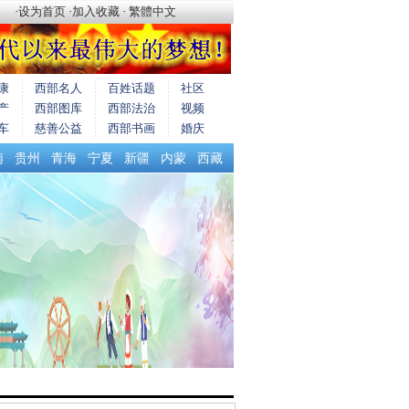
·
设为首页
·
加入收藏
·
繁體中文
康
西部名人
百姓话题
社区
产
西部图库
西部法治
视频
车
慈善公益
西部书画
婚庆
南
贵州
青海
宁夏
新疆
内蒙
西藏