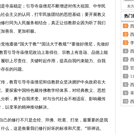
是寺庙稳定；引导寺庙僧尼不断增进对伟大祖国、中华民
东方
色社会主义的认同，打牢民族团结的思想基础；要开展教义
热门
的修行同为人民服务相结合，真正让信教群众因为听了我们
更加善良、更加积极。
地遵循“国大于教”“国法大于教规”“要做好僧尼，先做好
，教育引导寺庙僧尼政治上靠得住、宗教上有造诣、品德上能
、履职上尽责任、关键时起作用，提高自我约束能力、自我
身存在的问题。
1
传，教育引导寺庙僧尼和信教群众坚决拥护中央政府在大
权。要探索中国特色藏传佛教学经体系，对经典教义、思想
入分析，勇于自我求变。对与当代社会不相适应、影响藏传
对，以变革的精神推动解决。
己的修行不只是念经、拜佛、吃斋、打坐，最重要的是我
了什么，这是衡量我们修行好坏的标准和尺度。”班禅说。