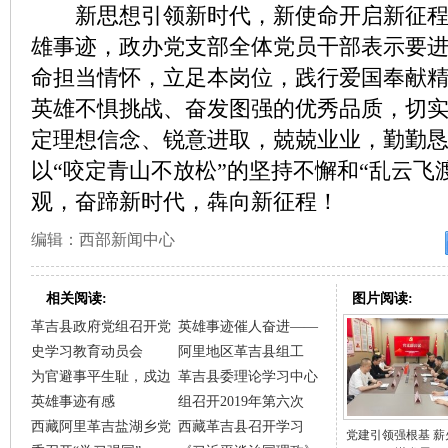
新思想引领新时代，新使命开启新征程
雄事迹，政办党支部全体党员干部表示要
命担当情怀，立足本岗位，践行爱国奉献
英雄不惧挑战、奋发图强的优秀品质，切
定理想信念、锐意进取，兢兢业业，勤勤
以“咬定青山不放松”的坚持不懈和“乱云飞
观，奋蹄新时代，犇向新征程！
编辑：西部新闻中心
相关阅读:
图片阅读:
革吉县政府党组召开党
英雄事迹催人奋进——
史学习教育动员会
阿里地区革吉县组工
为官避事平生耻，戍边
革吉县委理论学习中心
英雄事迹有感
组召开2019年第六次
西藏阿里革吉盐湖乡党
西藏革吉县召开学习
党建引领强根基 薪