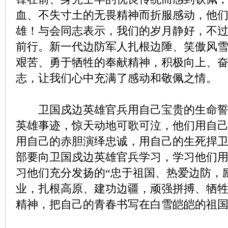
血、不失寸土的无畏精神而折服感动，他
雄！与会同志表示，我们的岁月静好，不
前行。新一代边防军人扎根边陲、笑傲风
艰苦、勇于牺牲的奉献精神，积极向上、
志，让我们心中充满了感动和敬佩之情。
卫国戍边英雄官兵用自己宝贵的生命誓
英雄事迹，惊天动地可歌可泣，他们用自
用自己的赤胆演绎忠诚，用自己的生死捍
部要向卫国戍边英雄官兵学习，学习他们
习他们充分发扬的“忠于祖国、热爱边防，
业，扎根高原、建功边疆，顽强拼搏、牺牲
精神，把自己的青春书写在白雪皑皑的祖