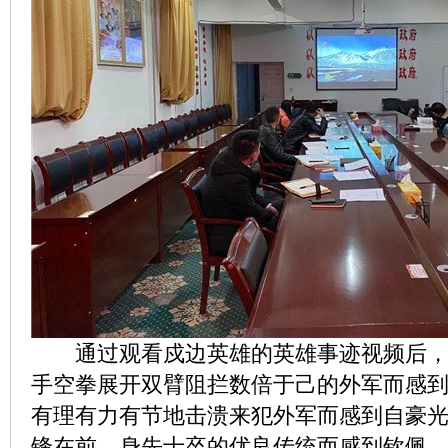
通过观看戍边英雄的英雄事迹视频后，
手空拳展开双臂阻拦数倍于己的外军而感
有理有力有节地击溃来犯外军而感到自豪
锋在前、身先士卒的优良传统而感到钦佩