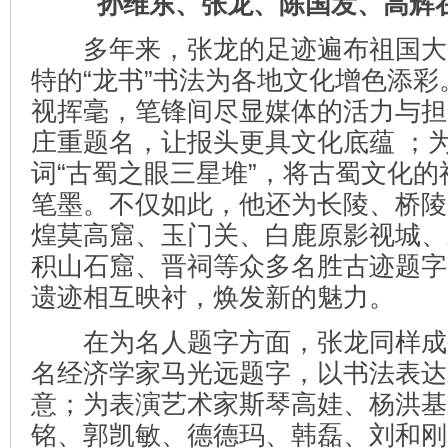
孙维东、张龙、陈国发、高辉
多年来，张龙的足迹遍布祖国大
特的“龙书”书法为各地文化增色添
视挥毫，笔锋间尽显媒体的活力与担
庄重题名，让报头更具文化底蕴 ；
词“古蜀之眼三星堆”，将古蜀文化
笔墨。不仅如此，他还为长陵、桥陵
煌莫高窟、玉门关、白鹿原影视城、
积山石窟、晋祠等众多名胜古迹题字
遗迹相互映衬，焕发新的魅力。
在为名人题字方面，张龙同样成
名经济学家马光远题字，以书法表达
意；为表演艺术家斯琴高娃、杨洪基
铭、郭凯敏、德德玛、韩磊、刘和刚