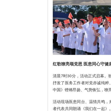
红歌嘹亮颂党恩 医患同心守健
清晨7时30分，活动正式启幕
抒发了医务工作者对党赤诚纯粹
中国》铿锵昂扬、气势恢弘，嘹
活动现场医患同台、温情共鸣，
者代表共同朗诵《我们在一起》