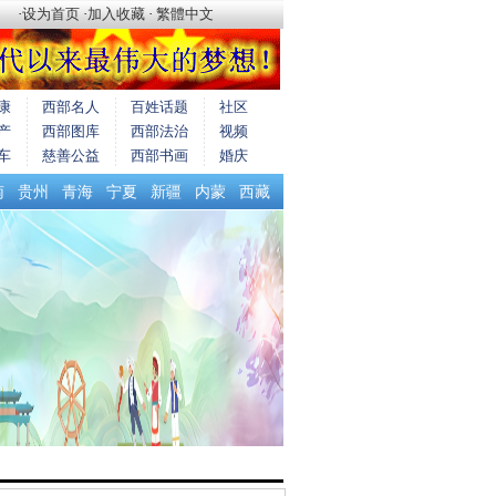
·
设为首页
·
加入收藏
·
繁體中文
康
西部名人
百姓话题
社区
产
西部图库
西部法治
视频
车
慈善公益
西部书画
婚庆
南
贵州
青海
宁夏
新疆
内蒙
西藏