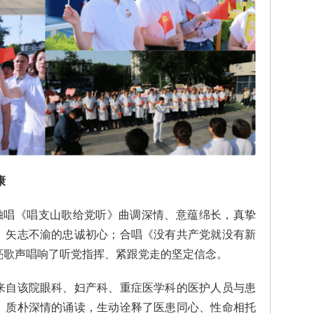
康
。独唱《唱支山歌给党听》曲调深情、意蕴绵长，真挚
、矢志不渝的忠诚初心；合唱《没有共产党就没有新
亮歌声唱响了听党指挥、紧跟党走的坚定信念。
来自该院眼科、妇产科、重症医学科的医护人员与患
。质朴深情的诵读，生动诠释了医患同心、性命相托