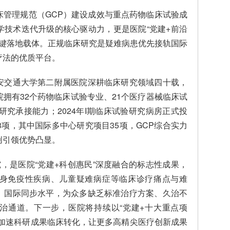
床管理规范（GCP）建设成效与重点药物临床试验成
学技术迭代升级的核心驱动力，更是医院“党建+前沿
的关键落地载体。正规临床研究是疑难病患优先接轨国际
疗法的优质平台。
安交通大学第二附属医院深耕临床研究领域四十载，
拥有32个药物临床试验专业、21个医疗器械临床试
研究承接能力；2024年I期临床试验研究病房正式投
3项，其中国际多中心研究项目35项，GCP综合实力
创引领优势凸显。
，是医院“党建+科创惠民”深度融合的标志性成果，
身免疫性疾病、儿童疑难病症等临床诊疗痛点与难
、国际同步水平，为众多缺乏标准治疗方案、久治不
治通道。下一步，医院将持续以“党建+十大重点项
、加速科研成果临床转化，让更多高精尖医疗创新成果