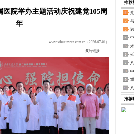
推荐
医院举办主题活动庆祝建党105周
年
独
www.xibuxinwen.com.cn（2026-07-01）
复制链接
八
八
推荐