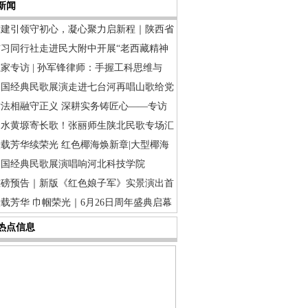
新闻
党建引领守初心，凝心聚力启新程｜陕西省
与习同行社走进民大附中开展“老西藏精神
家专访 | 孙军锋律师：手握工科思维与
中国经典民歌展演走进七台河再唱山歌给党
术法相融守正义 深耕实务铸匠心——专访
延水黄塬寄长歌！张丽师生陕北民歌专场汇
载芳华续荣光 红色椰海焕新章|大型椰海
中国经典民歌展演唱响河北科技学院
重磅预告｜新版《红色娘子军》实景演出首
载芳华 巾帼荣光｜6月26日周年盛典启幕
热点信息