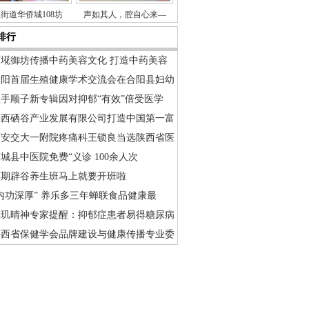
街道华侨城108坊
声如其人，腔自心来—
排行
佰埖御坊传播中药美容文化 打造中药美容
合阳首届生殖健康学术交流会在合阳县妇幼
歌手顺子新专辑因对抑郁“有效”倍受医学
陕西硒谷产业发展有限公司打造中国第一富
西安交大一附院疼痛科王锁良当选陕西省医
城县中医院免费“义诊 100余人次
下期辟谷养生班马上就要开班啦
内功深厚” 养乐多三年蝉联食品健康最
张玑晴神专家提醒：抑郁症患者易得糖尿病
陕西省保健学会品牌建设与健康传播专业委