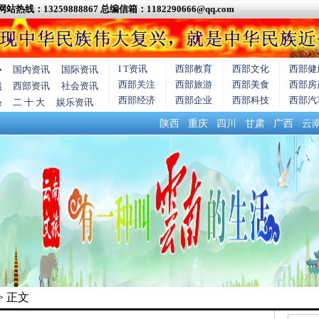
网站热线：13259888867
总编信箱：1182290666@qq.com
I T资讯
西部教育
西部文化
西部健
心
国内资讯
国际资讯
西部关注
西部旅游
西部美食
西部房
焦
西部资讯
社会资讯
西部经济
西部企业
西部科技
西部汽
条
二 十 大
娱乐资讯
陕西
重庆
四川
甘肃
广西
云
> 正文