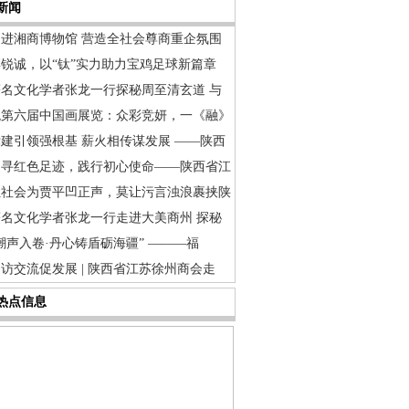
新闻
走进湘商博物馆 营造全社会尊商重企氛围
博锐诚，以“钛”实力助力宝鸡足球新篇章
著名文化学者张龙一行探秘周至清玄道 与
观第六届中国画展览：众彩竞妍，一《融》
建引领强根基 薪火相传谋发展 ——陕西
追寻红色足迹，践行初心使命——陕西省江
让社会为贾平凹正声，莫让污言浊浪裹挟陕
著名文化学者张龙一行走进大美商州 探秘
潮声入卷·丹心铸盾砺海疆” ———福
访交流促发展 | 陕西省江苏徐州商会走
热点信息