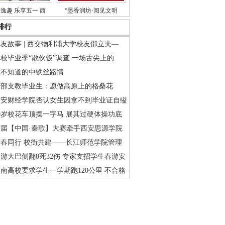
逸趣 乐享五一 西
“墨香润坊·阅见文明
排行
友故事 | 西交物利浦大学校友邵立夫—
校毕业季“散伙饭”调查 一场舌尖上的
你不知道的中铁丝路情
西部支教毕业生：愿做高原上的格桑花
西安财经学院否认女生因拿不到毕业证自缢
9岁校花车顶摆一字马 展其过硬体操功底
首届【中国·秦歌】大赛牵手西安思源学院
青春同行 校街共建——长江师范学院管理
游大巴侧翻8死32伤 专家支招学生春游安
南高校要求学生一学期跑120公里 不合格