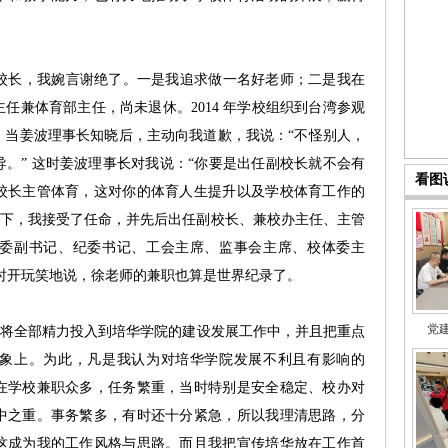
副校长，我婉言谢绝了。一是我追求做一名好老师；二是我在
任兼体育部主任，尚未退休。2014 年学校组织到台湾参观
。当姜波理事长知晓后，主动向我道歉，我说：“不怪别人，
。” 这时姜波理事长对我说：“你要是出任副校长就不会有
看图
校长主管体育，这对你的体育人生提升以及学校体育工作的
说下，我接受了任命，并先后出任副校长、兼校办主任、主管
委副书记、纪委书记、工会主席、监事会主席、校体委主
时开玩笑地说，徐老师的兼职也算是世界纪录了。
党
全部精力投入到培华学院的建设发展工作中，并且把重点
象上。为此，凡是我认为对培华学院发展不利且有影响的
在学校兼职众多，任务繁重，当时特别是安全稳定、校办对
中之重。事务繁多，有时还十分紧急，所以我理清思路，分
这成为我的工作风格与思路。而且我把宣传培华放在工作首