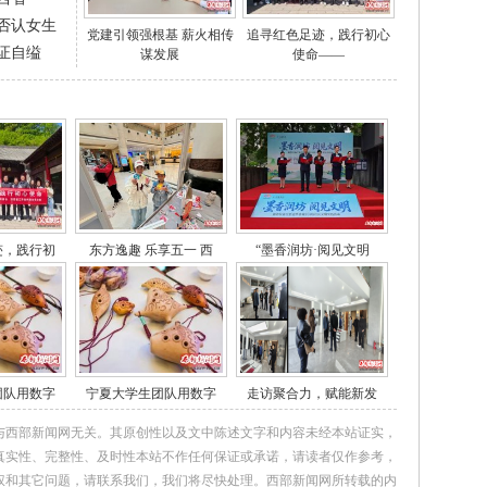
否认女生
党建引领强根基 薪火相传
追寻红色足迹，践行初心
证自缢
谋发展
使命——
迹，践行初
东方逸趣 乐享五一 西
“墨香润坊·阅见文明
团队用数字
宁夏大学生团队用数字
走访聚合力，赋能新发
与西部新闻网无关。其原创性以及文中陈述文字和内容未经本站证实，
真实性、完整性、及时性本站不作任何保证或承诺，请读者仅作参考，
权和其它问题，请联系我们，我们将尽快处理。西部新闻网所转载的内