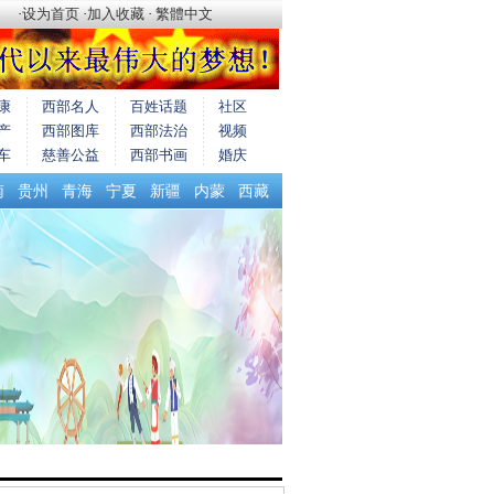
·
设为首页
·
加入收藏
·
繁體中文
康
西部名人
百姓话题
社区
产
西部图库
西部法治
视频
车
慈善公益
西部书画
婚庆
南
贵州
青海
宁夏
新疆
内蒙
西藏