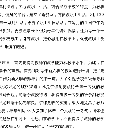
福利待遇，关心教职工生活。结合民办学校的特点，为教职
、健身的平台，建立了母婴室，方便教职工生活。利用 3.8
开展一系列活动，创办了职工生日活动，在每月的 1 日中午为
部参加。姜波理事长不但为寿星们讲话祝福，还为每一个寿
的学校氛围，引导教职工把心思用在教学上，促使教职工爱
学生服务的理念。
质量，首先要提高教师的教学能力和教学水平。为此，在
理事长的重视。首先我对每年新入职的教师进行培训，把 “走
师” 作为新入职教师培训的第一讲。为了引起学校各级领导和
职称评定的破格渠道：凡是讲课竞赛获得全国一等奖的教
时间长短，均给予教授待遇；获得省级一等奖的给予副教授
评定时给予优先解决。讲课竞赛的实施，极大地提高了教师
赛，培华学院 63 人参加了比赛，个人获得一等奖，团体也
兴趣放在学习上，心思用在教学上，不但提高了教师的教学
西省多项大奖，进一步扩大了学校的影响力。