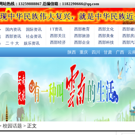
网站热线：13259888867
总编信箱：1182290666@qq.com
I T资讯
西部教育
西部文化
西部健
心
国内资讯
国际资讯
西部关注
西部旅游
西部美食
西部房
焦
西部资讯
社会资讯
西部经济
西部企业
西部科技
西部汽
条
二 十 大
娱乐资讯
陕西
重庆
四川
甘肃
广西
云
>
校园话题
> 正文