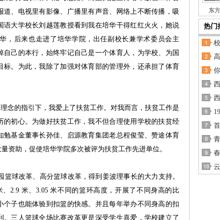
东方
报道、电视里有影像、广播里有声音、网络上不断传播，吸
国语大学校长刘越莲教授看到我在培华干得红红火火，她说
热门
华，后来也走进了培华学院，出任副校长兼学术委员会主
校
掉自己的本行，始终牢记自己是一个体育人，为学校、为国
高
目标。为此，我除了加强对体育部的管理外，还承担了体育
 理念的指引下，我爱上了扶贫工作。对我而言，扶贫工作是
1
历的初心。为做好扶贫工作，我不但合理使用学校的扶贫经
知勉基金董事长孙佳、启源教育集团老总程俊莹、赞途体育
大量资助，促使培华学院多次被评为扶贫工作先进单位。
春
云
篮球改革、高分篮球改革，得到姜波理事长的大力支持。
2.8 米、2.9 米、3.05 米不同的篮环高度，开展了不同身高的比
小个子也能体验到扣篮的快感。并且每年举办不同身高的扣
利。三人篮球全场比赛改革更是深受学生喜爱，学校建立了