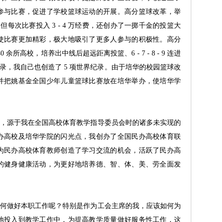
参与比赛，促进了学校篮球运动的开展。高分篮球改革，举
但每次比赛投入 3 - 4 万经费，还创办了一掷千金的投篮大
使比赛更加精彩，极大地吸引了更多人参与的积极性。高分
所高校，培养出中线后超远距离投篮、6 - 7 - 8 - 9 连进
界纪录，我自己也创造了 5 项世界纪录。由于培华的校园篮球改
并把姚基金全国少年儿童篮球比赛放在培华举办，使培华学
源于我在全国高校体育教学指导委员会时的诸多未实现的
办高校及培华学院的闪光点，我创办了全国民办高校体育联
为民办高校体育教师创造了学习交流的机会，活跃了民办高
的健身健康活动，为更好地培养德、智、体、美、劳全面发
做好本职工作呢？特别是作为工会主席的我，应该如何为
地投入到教学工作中，为提高教学质量做好服务性工作，这