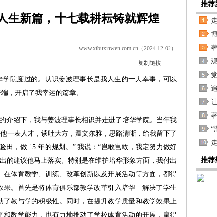
推荐
人生新篇，十七载耕耘铸就辉煌
www.xibuxinwen.com.cn（2024-12-02）
复制链接
党
学院度过的。认识姜波理事长是我人生的一大幸事，可以
开端，开启了我幸运的篇章。
育厅领导的介绍下，我与姜波理事长相识并走进了培华学院。当年我
“
如故。他一表人才，谈吐大方，温文尔雅，思路清晰，给我留下了
走
田，做 15 年的规划。” 我说：“岂敢岂敢，我定努力做好
推荐
提出的建议他马上落实。特别是在维护培华形象方面，我付出
。在体育教学、训练、改革创新以及开展活动等方面，都得
效果。首先是将体育俱乐部教学改革引入培华，解决了学生
动了教与学的积极性。同时，在提升教学质量和教学效果上
平和教学能力，也有力地推动了学校体育活动的开展，赢得