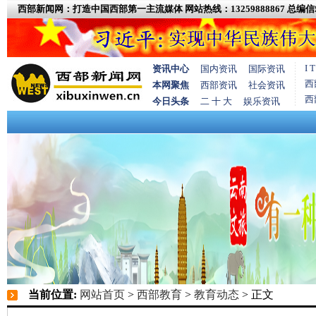
西部新闻网：打造中国西部第一主流媒体
网站热线：13259888867
总编信箱
I
资讯中心
国内资讯
国际资讯
西
本网聚焦
西部资讯
社会资讯
西
今日头条
二 十 大
娱乐资讯
当前位置:
网站首页
>
西部教育
>
教育动态
> 正文