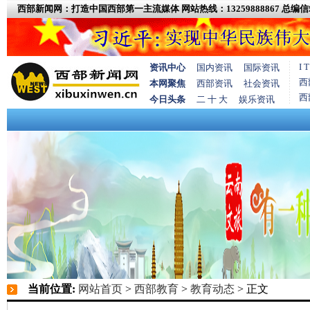
西部新闻网：打造中国西部第一主流媒体
网站热线：13259888867
总编信箱
I
资讯中心
国内资讯
国际资讯
西
本网聚焦
西部资讯
社会资讯
西
今日头条
二 十 大
娱乐资讯
当前位置:
网站首页
>
西部教育
>
教育动态
> 正文