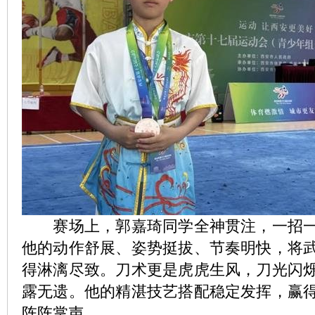
赛场上，郭嘉琦同学全神贯注，一招一
他的动作舒展、姿势挺拔、节奏明快，将
得淋漓尽致。刀术更是虎虎生风，刀光闪
露无遗。他的精湛技艺搭配稳定发挥，赢
阵阵掌声。