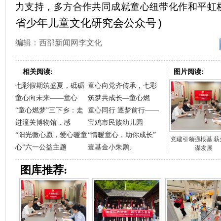
力支持，多方合作共同成就童心纽带化作和平虹
省少年儿童文化研究会公众号
)
编辑：西部新闻网李文化
相关阅读:
图片阅读:
七彩假期筑盛夏，砥砺
童心向党齐传承，七彩
童心向未来——童心
筑梦共成长—童心燃
“童心燃梦”三下乡：走
童心同行 逐梦前行——
进潼关博物馆，感
宝鸡市民族幼儿园
“阳光微心愿，爱心暖童
“情暖童心，助你成长”
党建引领强根基 薪
心”六一公益主题
壹基金小朱鹮、
谋发展
图库推荐: