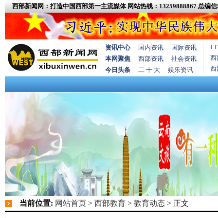
西部新闻网：打造中国西部第一主流媒体
网站热线：13259888867
总编信箱
I
资讯中心
国内资讯
国际资讯
西
本网聚焦
西部资讯
社会资讯
西
今日头条
二 十 大
娱乐资讯
当前位置:
网站首页
>
西部教育
>
教育动态
> 正文