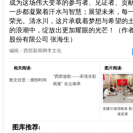
成为这场伟大变革的参与者、见证者、贡
一步都凝聚着汗水与智慧；展望未来，每
荣光。清水川，这片承载着梦想与希望的
的浪潮中，绽放出更加耀眼的光芒！（作
股份有限公司 张海生）
编辑：西部新闻网李文化
相关阅读:
图片阅读:
“西部放歌——宋清水彩
散文欣赏：感悟时间
画展” 在云南举
党建引领强根基 薪
谋发展
图库推荐: