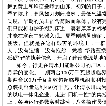
舞的黄土和峰峦叠嶂的山卯。初到的日子
季的陕北，寒风如刀割般凛冽，最低气温
氏度。早期的员工宿舍简陋而单薄，没有
们只能将电炉子搬到床边，裹着厚厚的棉
才能在寒夜中勉强入眠。夏季则酷暑难耐
便饭。但就是在这样艰苦的环境里，一群
人，没有退缩，没有抱怨，凭着“筚路蓝
砥砺行”的执着信念，开启了建设能源基地
如今，行走在清水川能源公司的厂区，
月异的变化。二期两台100万千瓦超超临
期两台100万千瓦高效超超临界机组顺利
总装机容量达到460万千瓦，让清水川成
的煤电一体化企业。走进“四机一控”的集
上，各项运行参数实时跳动，八名操作员