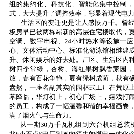
组的集约化、科技化、智能化集中控制，
式，大大提升了调控效率，彰显着现代电
生活区的变迁更是让人感慨万千。曾经
板房早已被两栋崭新的高层住宅楼取代，
空调、数字电视、24小时热水等设施一
心、文体活动中心、标准化游泳馆相继建
升、休闲娱乐的好去处。厂区、生活区内
树四季常绿，杏树、海红果树飘香家园，
放，春有百花争艳，夏有绿树成荫，秋有
盎然，一座名副其实的园林式工厂在荒原
幕降临，华灯初上，初心广场上，嬉戏打
的员工，构成了一幅温馨和谐的幸福画卷
满了烟火气与生命力。
从一期30万千瓦机组到六台机组总装机
北“小不点”电厂到国内领先的煤电一体化