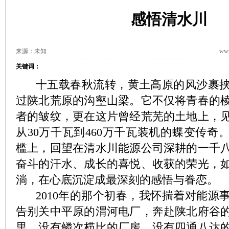
感悟清水川
来源：未知
www
关键词：
十五载春秋流转，黄土高原的风沙裹挟
过陕北荒原的沟壑山梁。它不仅将青春的
者的皱纹，更在这片曾经荒芜的土地上，
从30万千瓦到460万千瓦装机的蝶变传奇
槛上，回望在清水川能源公司深耕的一千
奋斗的汗水、成长的喜悦、收获的荣光，
淌，在心底沉淀成最深刻的感悟与眷恋。
2010年的那个初春，我怀揣着对能源
告别关中平原的渭河电厂，奔赴陕北府谷
里，没有鳞次栉比的厂房，没有四通八达