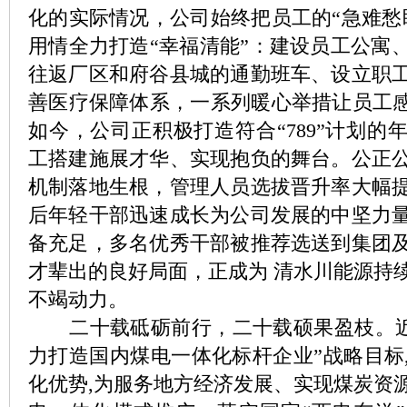
化的实际情况，公司始终把员工的“急难愁
用情全力打造“幸福清能”：建设员工公寓
往返厂区和府谷县城的通勤班车、设立职
善医疗保障体系，一系列暖心举措让员工感
如今，公司正积极打造符合“789”计划的
工搭建施展才华、实现抱负的舞台。公正
机制落地生根，管理人员选拔晋升率大幅提高
后年轻干部迅速成长为公司发展的中坚力
备充足，多名优秀干部被推荐选送到集团
才辈出的良好局面，正成为 清水川能源持
不竭动力。
二十载砥砺前行，二十载硕果盈枝。近年
力打造国内煤电一体化标杆企业”战略目标
化优势,为服务地方经济发展、实现煤炭资