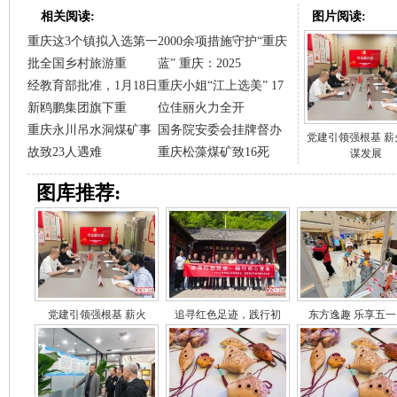
相关阅读:
图片阅读:
重庆这3个镇拟入选第一
2000余项措施守护“重庆
批全国乡村旅游重
蓝” 重庆：2025
经教育部批准，1月18日
重庆小姐“江上选美” 17
新鸥鹏集团旗下重
位佳丽火力全开
重庆永川吊水洞煤矿事
国务院安委会挂牌督办
党建引领强根基 薪
故致23人遇难
重庆松藻煤矿致16死
谋发展
图库推荐:
党建引领强根基 薪火
追寻红色足迹，践行初
东方逸趣 乐享五一