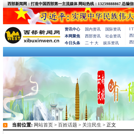
西部新闻网：打造中国西部第一主流媒体
网站热线：13259888867
总编信箱
I
资讯中心
国内资讯
国际资讯
西
本网聚焦
西部资讯
社会资讯
西
今日头条
二 十 大
娱乐资讯
当前位置:
网站首页
>
百姓话题
>
关注民生
> 正文