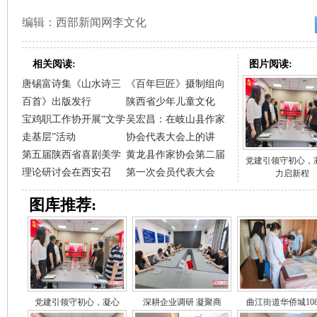
编辑：西部新闻网李文化
相关阅读:
图片阅读:
唐锡富诗集《山水诗三
《百年巨匠》摄制组向
百首》出版发行
陕西省少年儿童文化
宝鸡职工作协开展“文学
吴宏昌：在岐山县作家
走基层”活动
协会代表大会上的讲
第五届陕西省喜剧美学
黄龙县作家协会第二届
党建引领守初心，
理论研讨会在西安召
第一次会员代表大会
力启新程
图库推荐:
党建引领守初心，凝心
深耕企业调研 凝聚商
曲江街道华侨城10